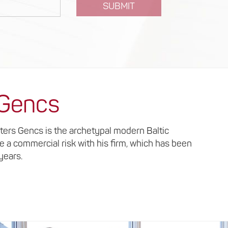
SUBMIT
 Gencs
lters Gencs is the archetypal modern Baltic
ke a commercial risk with his firm, which has been
 years.