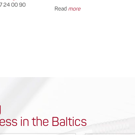
67 24 00 90
Read
more
y
ess in the Baltics