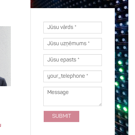
Jūsu
vārds
Jūsu
uzņēmums
Jūsu
epasts
your_telephone
Message
SUBMIT
u