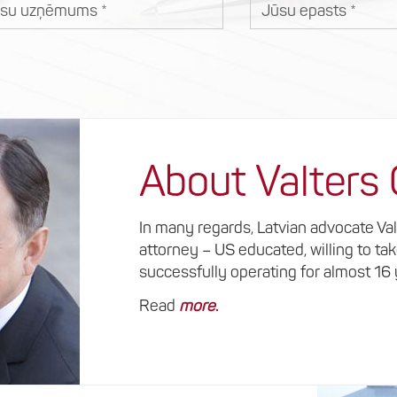
u uzņēmums
Jūsu epasts
About Valters
In many regards, Latvian advocate Va
attorney – US educated, willing to ta
successfully operating for almost 16
Read
more
.