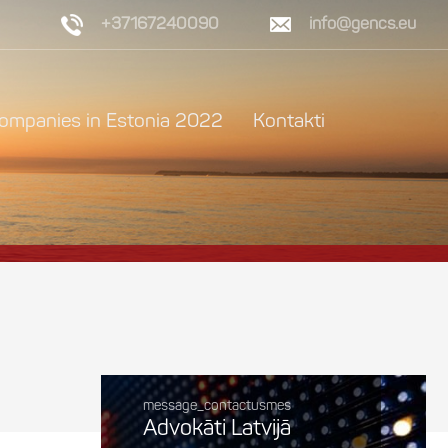
+37167240090
info@gencs.eu
ompanies in Estonia 2022
Kontakti
message_contactusmes
Advokāti Latvijā