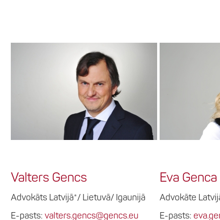
Valters Gencs
Eva Genca
Advokāts Latvijā*/ Lietuvā/ Igaunijā
Advokāte Latvij
E-pasts:
valters.gencs@gencs.eu
E-pasts:
eva.g