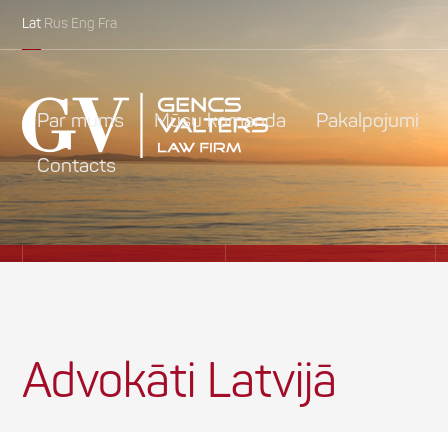
Lat
Rus
Eng
Fra
Par mums
Mūsu komanda
Pakalpojumi
Contacts
Advokāti Latvijā
Advokāti Lietuvā
Advokāti Latvijā