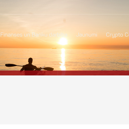
Finanses un Banku darbība
Jaunumi
Crypto C
Advokāti Igaunijā