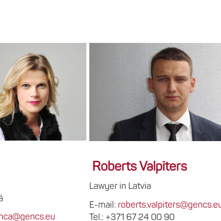
Roberts Valpīters
Lawyer in Latvia
ā
E-mail:
roberts.valpiters@gencs.e
enca@gencs.eu
Tel.: +371 67 24 00 90