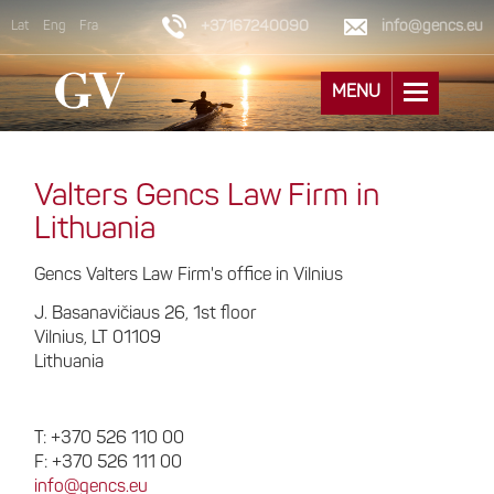
+37167240090
info@gencs.eu
Lat
Eng
Fra
MENU
Valters Gencs Law Firm in
Lithuania
Gencs Valters Law Firm's office in Vilnius
J. Basanavičiaus 26, 1st floor
Vilnius, LT 01109
Lithuania
T: +370 526 110 00
F: +370 526 111 00
info@gencs.eu